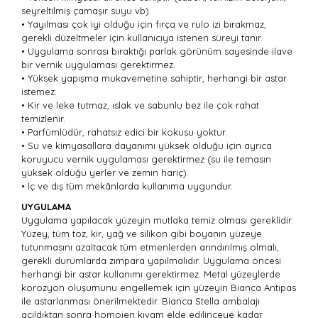
seyreltilmiş çamaşır suyu vb).
• Yayılması çok iyi olduğu için fırça ve rulo izi bırakmaz,
gerekli düzeltmeler için kullanıcıya istenen süreyi tanır.
• Uygulama sonrası bıraktığı parlak görünüm sayesinde ilave
bir vernik uygulaması gerektirmez.
• Yüksek yapışma mukavemetine sahiptir, herhangi bir astar
istemez.
• Kir ve leke tutmaz, ıslak ve sabunlu bez ile çok rahat
temizlenir.
• Parfümlüdür, rahatsız edici bir kokusu yoktur.
• Su ve kimyasallara dayanımı yüksek olduğu için ayrıca
koruyucu vernik uygulaması gerektirmez (su ile temasın
yüksek olduğu yerler ve zemin hariç).
• İç ve dış tüm mekânlarda kullanıma uygundur.
UYGULAMA
Uygulama yapılacak yüzeyin mutlaka temiz olması gereklidir.
Yüzey, tüm toz, kir, yağ ve silikon gibi boyanın yüzeye
tutunmasını azaltacak tüm etmenlerden arındırılmış olmalı,
gerekli durumlarda zımpara yapılmalıdır. Uygulama öncesi
herhangi bir astar kullanımı gerektirmez. Metal yüzeylerde
korozyon oluşumunu engellemek için yüzeyin Bianca Antipas
ile astarlanması önerilmektedir. Bianca Stella ambalajı
açıldıktan sonra homojen kıvam elde edilinceye kadar