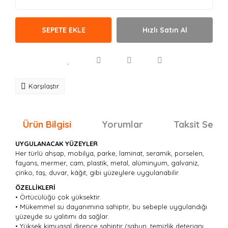
SEPETE EKLE
Hızlı Satın Al
Karşılaştır
Ürün Bilgisi
Yorumlar
Taksit Seçen
UYGULANACAK YÜZEYLER
Her türlü ahşap, mobilya, parke, laminat, seramik, porselen,
fayans, mermer, cam, plastik, metal, alüminyum, galvaniz,
çinko, taş, duvar, kâğıt, gibi yüzeylere uygulanabilir.
ÖZELLİKLERİ
• Örtücülüğü çok yüksektir.
• Mükemmel su dayanımına sahiptir, bu sebeple uygulandığı
yüzeyde su yalıtımı da sağlar.
• Yüksek kimyasal dirence sahiptir (sabun, temizlik deterjanı,