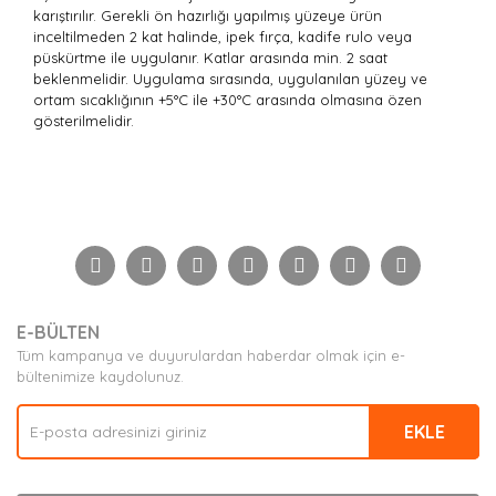
karıştırılır. Gerekli ön hazırlığı yapılmış yüzeye ürün
inceltilmeden 2 kat halinde, ipek fırça, kadife rulo veya
püskürtme ile uygulanır. Katlar arasında min. 2 saat
beklenmelidir. Uygulama sırasında, uygulanılan yüzey ve
ortam sıcaklığının +5°C ile +30°C arasında olmasına özen
gösterilmelidir.
Bu ürünün fiyat bilgisi, resim, ürün açıklamalarında ve
diğer konularda yetersiz gördüğünüz noktaları öneri
Bu ürüne ilk yorumu siz yapın!
formunu kullanarak tarafımıza iletebilirsiniz.
Görüş ve önerileriniz için teşekkür ederiz.
Yorum Yaz
Ürün resmi kalitesiz, bozuk veya görüntülenemiyor.
E-BÜLTEN
Ürün açıklamasında eksik bilgiler bulunuyor.
Tüm kampanya ve duyurulardan haberdar olmak için e-
Ürün bilgilerinde hatalar bulunuyor.
bültenimize kaydolunuz.
Ürün fiyatı diğer sitelerden daha pahalı.
EKLE
Bu ürüne benzer farklı alternatifler olmalı.