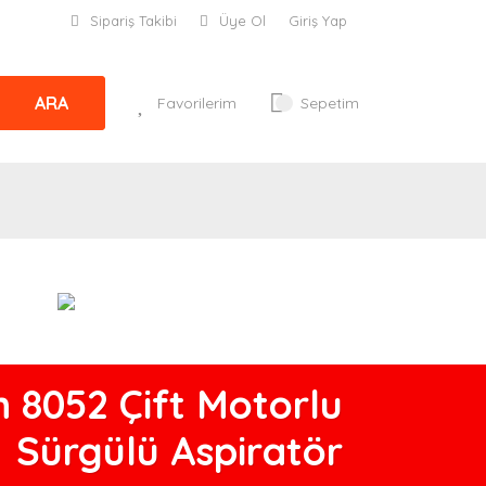
Sipariş Takibi
Üye Ol
Giriş Yap
ARA
Favorilerim
Sepetim
n 8052 Çift Motorlu
Sürgülü Aspiratör