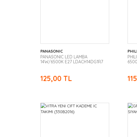
PANASONIC
PHIL
PANASONIC LED LAMBA
PHIL
14W/6500K E27 LDACH14DG1R7
650
125,00 TL
11