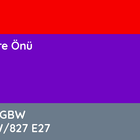
re Önü
RGBW
W/827 E27