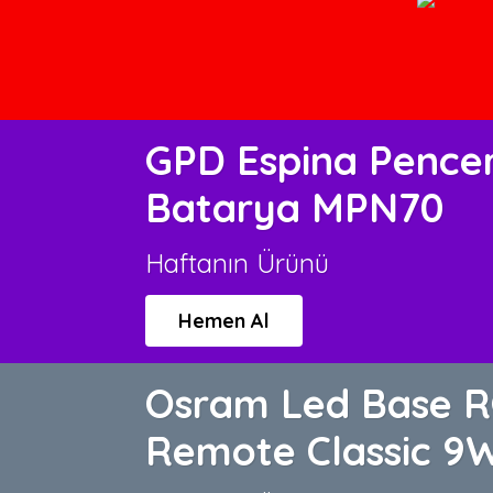
GPD Espina Pence
Batarya MPN70
Haftanın Ürünü
Hemen Al
Osram Led Base 
Remote Classic 9