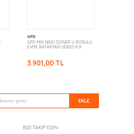
GPD
E
GPD MIX NINO DONER U BORULU
EVIYE BATARYASI UEB05 K:8
3.901,00 TL
EKLE
BİZİ TAKİP EDİN