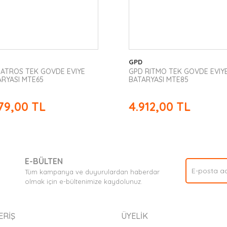
GPD
 ATROS TEK GOVDE EVIYE
GPD RITMO TEK GOVDE EVIY
ARYASI MTE65
BATARYASI MTE85
179,00 TL
4.912,00 TL
E-BÜLTEN
Tüm kampanya ve duyurulardan haberdar
olmak için e-bültenimize kaydolunuz.
ERİŞ
ÜYELİK