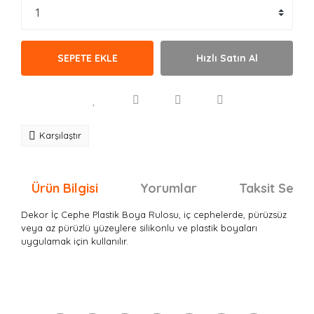
SEPETE EKLE
Hızlı Satın Al
Karşılaştır
Ürün Bilgisi
Yorumlar
Taksit Seçen
Dekor İç Cephe Plastik Boya Rulosu, iç cephelerde, pürüzsüz
veya az pürüzlü yüzeylere silikonlu ve plastik boyaları
uygulamak için kullanılır.
Bu ürünün fiyat bilgisi, resim, ürün açıklamalarında ve
diğer konularda yetersiz gördüğünüz noktaları öneri
Bu ürüne ilk yorumu siz yapın!
formunu kullanarak tarafımıza iletebilirsiniz.