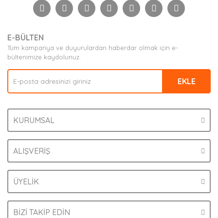
Görüş ve önerileriniz için teşekkür ederiz.
Yorum Yaz
Ürün resmi kalitesiz, bozuk veya görüntülenemiyor.
E-BÜLTEN
Ürün açıklamasında eksik bilgiler bulunuyor.
Tüm kampanya ve duyurulardan haberdar olmak için e-
Ürün bilgilerinde hatalar bulunuyor.
bültenimize kaydolunuz.
Ürün fiyatı diğer sitelerden daha pahalı.
EKLE
Bu ürüne benzer farklı alternatifler olmalı.
KURUMSAL
Gönder
ALIŞVERİŞ
ÜYELİK
BİZİ TAKİP EDİN