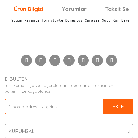
Ürün Bilgisi
Yorumlar
Taksit Seçen
 Yoğun kıvamlı formülüyle Domestos Çamaşır Suyu Kar Beyazlı
Bu ürünün fiyat bilgisi, resim, ürün açıklamalarında ve
diğer konularda yetersiz gördüğünüz noktaları öneri
Bu ürüne ilk yorumu siz yapın!
formunu kullanarak tarafımıza iletebilirsiniz.
Görüş ve önerileriniz için teşekkür ederiz.
Yorum Yaz
Ürün resmi kalitesiz, bozuk veya görüntülenemiyor.
E-BÜLTEN
Ürün açıklamasında eksik bilgiler bulunuyor.
Tüm kampanya ve duyurulardan haberdar olmak için e-
Ürün bilgilerinde hatalar bulunuyor.
bültenimize kaydolunuz.
Ürün fiyatı diğer sitelerden daha pahalı.
EKLE
Bu ürüne benzer farklı alternatifler olmalı.
KURUMSAL