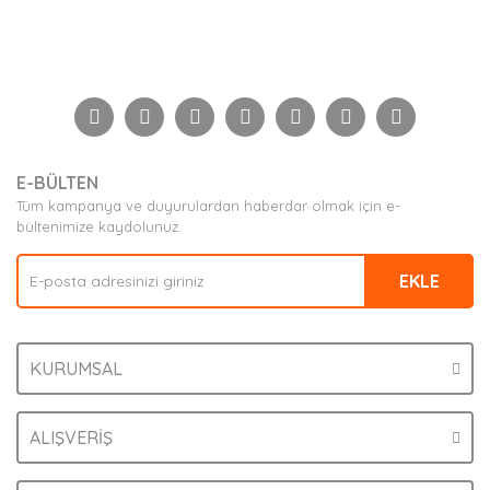
Bu ürünün fiyat bilgisi, resim, ürün açıklamalarında ve
diğer konularda yetersiz gördüğünüz noktaları öneri
Bu ürüne ilk yorumu siz yapın!
formunu kullanarak tarafımıza iletebilirsiniz.
Görüş ve önerileriniz için teşekkür ederiz.
Yorum Yaz
Ürün resmi kalitesiz, bozuk veya görüntülenemiyor.
E-BÜLTEN
Ürün açıklamasında eksik bilgiler bulunuyor.
Tüm kampanya ve duyurulardan haberdar olmak için e-
Ürün bilgilerinde hatalar bulunuyor.
bültenimize kaydolunuz.
Ürün fiyatı diğer sitelerden daha pahalı.
EKLE
Bu ürüne benzer farklı alternatifler olmalı.
KURUMSAL
Gönder
ALIŞVERİŞ