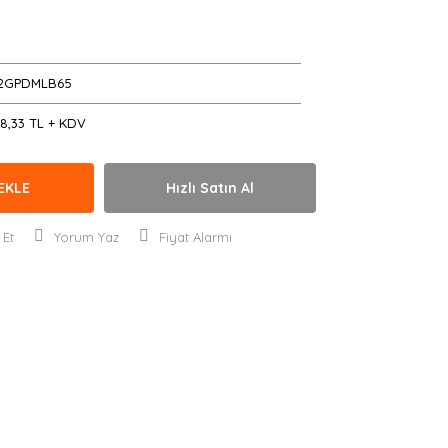
D
2GPDMLB65
8,33 TL + KDV
EKLE
Hızlı Satın Al
 Et
Yorum Yaz
Fiyat Alarmı