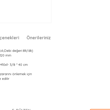
çenekleri
Önerileriniz
cılı,Debi değeri:8lt/dk)
u 120 mm
 M10x1- 3/8 “ 40 cm
e zararını önlemek için
 edilir
nda ve diğer konularda yetersiz gördüğünüz noktaları öneri formunu kullan
Bu ürüne ilk yorumu siz yapın!
.