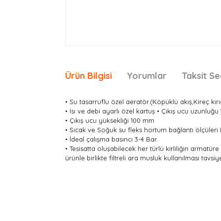
Ürün Bilgisi
Yorumlar
Taksit Se
• Su tasarruflu özel aeratör.(Köpüklü akış,Kireç kırı
• Isı ve debi ayarlı özel kartuş • Çıkış ucu uzunluğ
• Çıkış ucu yüksekliği 100 mm
• Sıcak ve Soğuk su fleks hortum bağlantı ölçüleri
• İdeal çalışma basıncı 3-4 Bar
• Tesisatta oluşabilecek her türlü kirliliğin armatür
ürünle birlikte filtreli ara musluk kullanılması tavsiye
Bu ürünün fiyat bilgisi, resim, ürün açıklamaları
Görüş ve önerileriniz için teşekkür ederiz.
Ürün resmi kalitesiz, bozuk veya görüntülenemiyor