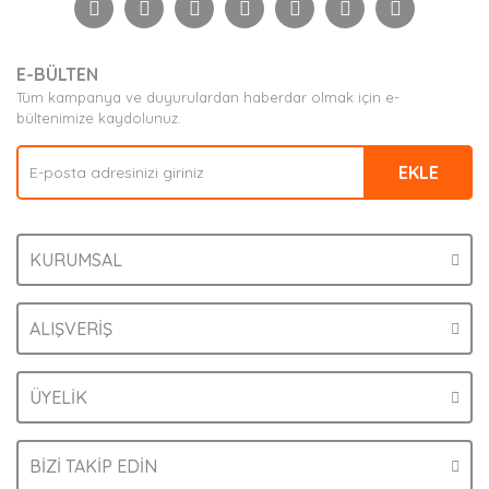
Yorum Yaz
Ürün resmi kalitesiz, bozuk veya görüntülenemiyor.
E-BÜLTEN
Ürün açıklamasında eksik bilgiler bulunuyor.
Tüm kampanya ve duyurulardan haberdar olmak için e-
Ürün bilgilerinde hatalar bulunuyor.
bültenimize kaydolunuz.
Ürün fiyatı diğer sitelerden daha pahalı.
EKLE
Bu ürüne benzer farklı alternatifler olmalı.
KURUMSAL
Gönder
ALIŞVERİŞ
ÜYELİK
BİZİ TAKİP EDİN