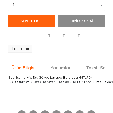
SEPETE EKLE
Hızlı Satın Al
Karşılaştır
Ürün Bilgisi
Yorumlar
Taksit Seçen
Gpd Espina Mix Tek Gövde Lavabo Bataryası -MTL70-
 Su tasarruflu özel aeratör.(Köpüklü akış,Kireç kırıcılı,De
Bu ürünün fiyat bilgisi, resim, ürün açıklamalarında ve
diğer konularda yetersiz gördüğünüz noktaları öneri
Bu ürüne ilk yorumu siz yapın!
formunu kullanarak tarafımıza iletebilirsiniz.
Görüş ve önerileriniz için teşekkür ederiz.