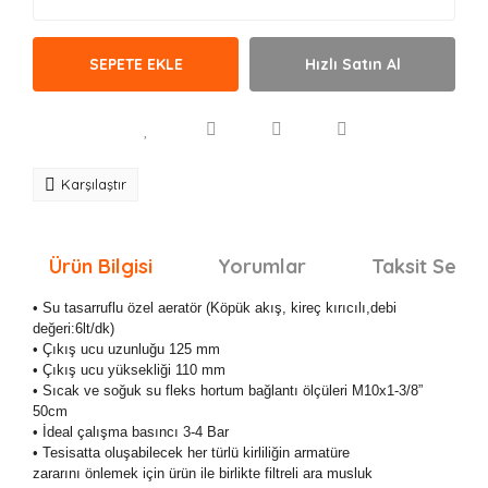
SEPETE EKLE
Hızlı Satın Al
Karşılaştır
Ürün Bilgisi
Yorumlar
Taksit Seçen
• Su tasarruflu özel aeratör (Köpük akış, kireç kırıcılı,debi
değeri:6lt/dk)
• Çıkış ucu uzunluğu 125 mm
• Çıkış ucu yüksekliği 110 mm
• Sıcak ve soğuk su fleks hortum bağlantı ölçüleri M10x1-3/8”
50cm
• İdeal çalışma basıncı 3-4 Bar
• Tesisatta oluşabilecek her türlü kirliliğin armatüre
zararını önlemek için ürün ile birlikte filtreli ara musluk