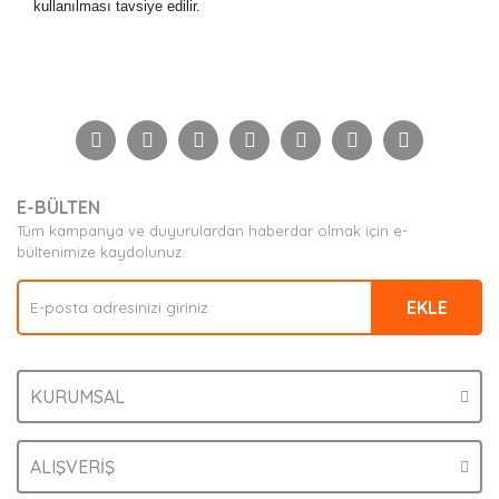
kullanılması tavsiye edilir.
Bu ürünün fiyat bilgisi, resim, ürün açıklamalarında ve
diğer konularda yetersiz gördüğünüz noktaları öneri
Bu ürüne ilk yorumu siz yapın!
formunu kullanarak tarafımıza iletebilirsiniz.
Görüş ve önerileriniz için teşekkür ederiz.
Yorum Yaz
Ürün resmi kalitesiz, bozuk veya görüntülenemiyor.
E-BÜLTEN
Ürün açıklamasında eksik bilgiler bulunuyor.
Tüm kampanya ve duyurulardan haberdar olmak için e-
Ürün bilgilerinde hatalar bulunuyor.
bültenimize kaydolunuz.
Ürün fiyatı diğer sitelerden daha pahalı.
EKLE
Bu ürüne benzer farklı alternatifler olmalı.
KURUMSAL
Gönder
ALIŞVERİŞ