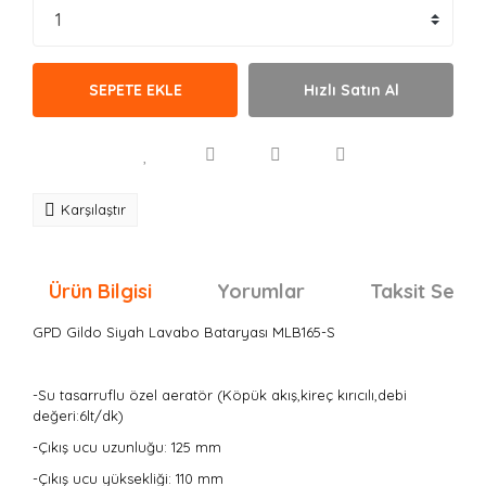
SEPETE EKLE
Hızlı Satın Al
Karşılaştır
Ürün Bilgisi
Yorumlar
Taksit Seçen
GPD Gildo Siyah Lavabo Bataryası MLB165-S
-Su tasarruflu özel aeratör (Köpük akış,kireç kırıcılı,debi
değeri:6lt/dk)
-Çıkış ucu uzunluğu: 125 mm
-Çıkış ucu yüksekliği: 110 mm