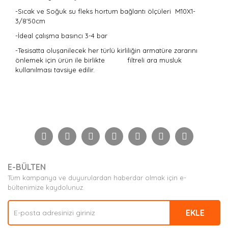
-Sıcak ve Soğuk su fleks hortum bağlantı ölçüleri M10X1-
3/8'50cm
-İdeal çalışma basıncı 3-4 bar
-Tesisatta oluşanilecek her türlü kirliliğin armatüre zararını
önlemek için ürün ile birlikte filtreli ara musluk
kullanılması tavsiye edilir.
Bu ürünün fiyat bilgisi, resim, ürün açıklamalarında ve
diğer konularda yetersiz gördüğünüz noktaları öneri
Bu ürüne ilk yorumu siz yapın!
formunu kullanarak tarafımıza iletebilirsiniz.
Görüş ve önerileriniz için teşekkür ederiz.
Yorum Yaz
Ürün resmi kalitesiz, bozuk veya görüntülenemiyor.
E-BÜLTEN
Ürün açıklamasında eksik bilgiler bulunuyor.
Tüm kampanya ve duyurulardan haberdar olmak için e-
Ürün bilgilerinde hatalar bulunuyor.
bültenimize kaydolunuz.
Ürün fiyatı diğer sitelerden daha pahalı.
EKLE
Bu ürüne benzer farklı alternatifler olmalı.