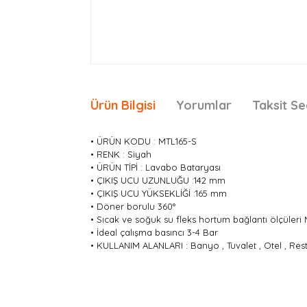
Ürün Bilgisi
Yorumlar
Taksit Se
• ÜRÜN KODU : MTL165-S
• RENK : Siyah
• ÜRÜN TİPİ : Lavabo Bataryası
• ÇIKIŞ UCU UZUNLUĞU :142 mm
• ÇIKIŞ UCU YÜKSEKLİĞİ :165 mm
• Döner borulu 360°
• Sıcak ve soğuk su fleks hortum bağlantı ölçüleri
• İdeal çalışma basıncı 3-4 Bar
• KULLANIM ALANLARI : Banyo , Tuvalet , Otel , Restor
Bu ürünün fiyat bilgisi, resim, ürün açıklamaları
Görüş ve önerileriniz için teşekkür ederiz.