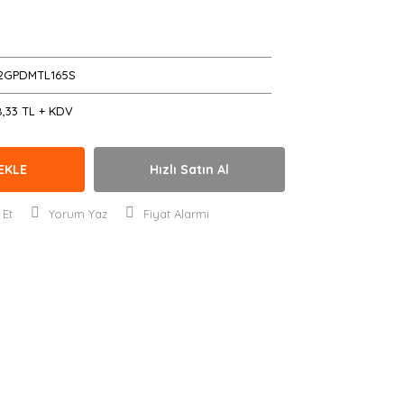
D
2GPDMTL165S
8,33 TL + KDV
EKLE
Hızlı Satın Al
 Et
Yorum Yaz
Fiyat Alarmı