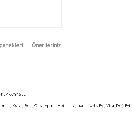
çenekleri
Önerileriniz
 M10x1-3/8” 50cm
an , Kafe , Bar , Ofis , Apart , Hotel , Lojman , Yazlık Ev , Villa ,Dağ Evi
nda ve diğer konularda yetersiz gördüğünüz noktaları öneri formunu kullan
Bu ürüne ilk yorumu siz yapın!