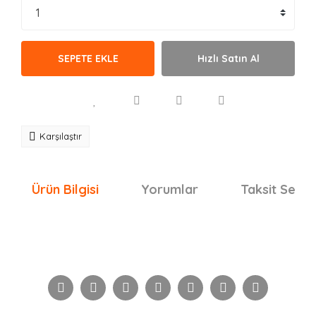
SEPETE EKLE
Hızlı Satın Al
Karşılaştır
Ürün Bilgisi
Yorumlar
Taksit Seçen
Bu ürünün fiyat bilgisi, resim, ürün açıklamalarında ve
diğer konularda yetersiz gördüğünüz noktaları öneri
Bu ürüne ilk yorumu siz yapın!
formunu kullanarak tarafımıza iletebilirsiniz.
Görüş ve önerileriniz için teşekkür ederiz.
Yorum Yaz
Ürün resmi kalitesiz, bozuk veya görüntülenemiyor.