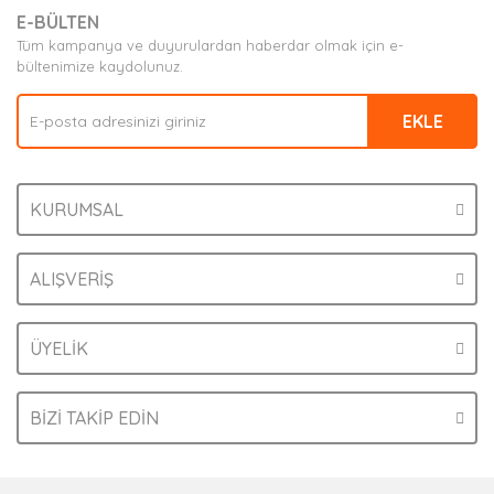
E-BÜLTEN
Ürün açıklamasında eksik bilgiler bulunuyor.
Tüm kampanya ve duyurulardan haberdar olmak için e-
Ürün bilgilerinde hatalar bulunuyor.
bültenimize kaydolunuz.
Ürün fiyatı diğer sitelerden daha pahalı.
EKLE
Bu ürüne benzer farklı alternatifler olmalı.
KURUMSAL
Gönder
ALIŞVERİŞ
ÜYELİK
BİZİ TAKİP EDİN