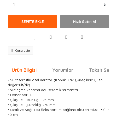
SEPETE EKLE
Hızlı Satın Al
Karşılaştır
Ürün Bilgisi
Yorumlar
Taksit Seçen
• Su tasarruflu özel aeratör. (Köpüklü akış,Kireç kırıcılı,Debi
değeri:8lt/dk)
• 90° açma kapama açılı seramik salmastra
• Döner borulu
• Çıkış ucu uzunluğu 195 mm
• Çıkış ucu yüksekliği 260 mm
• Sıcak ve Soğuk su fleks hortum bağlantı ölçüleri M10x1- 3/8 “
40 cm