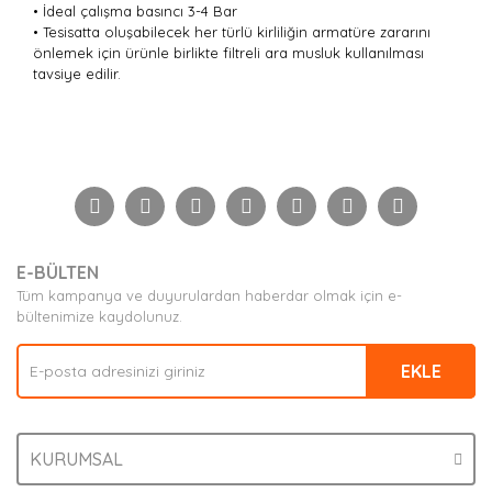
• İdeal çalışma basıncı 3-4 Bar
• Tesisatta oluşabilecek her türlü kirliliğin armatüre zararını
önlemek için ürünle birlikte filtreli ara musluk kullanılması
tavsiye edilir.
Bu ürünün fiyat bilgisi, resim, ürün açıklamalarında ve
diğer konularda yetersiz gördüğünüz noktaları öneri
Bu ürüne ilk yorumu siz yapın!
formunu kullanarak tarafımıza iletebilirsiniz.
Görüş ve önerileriniz için teşekkür ederiz.
Yorum Yaz
Ürün resmi kalitesiz, bozuk veya görüntülenemiyor.
E-BÜLTEN
Ürün açıklamasında eksik bilgiler bulunuyor.
Tüm kampanya ve duyurulardan haberdar olmak için e-
Ürün bilgilerinde hatalar bulunuyor.
bültenimize kaydolunuz.
Ürün fiyatı diğer sitelerden daha pahalı.
EKLE
Bu ürüne benzer farklı alternatifler olmalı.
KURUMSAL