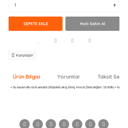
SEPETE EKLE
Hızlı Satın Al
Karşılaştır
Ürün Bilgisi
Yorumlar
Taksit Seçen
• Su tasarruflu özel aeratör.(Köpüklü akış,Kireç kırıcılı,Debi değeri: 16 lt/dk) • Isı debi
Bu ürünün fiyat bilgisi, resim, ürün açıklamalarında ve
diğer konularda yetersiz gördüğünüz noktaları öneri
Bu ürüne ilk yorumu siz yapın!
formunu kullanarak tarafımıza iletebilirsiniz.
Görüş ve önerileriniz için teşekkür ederiz.