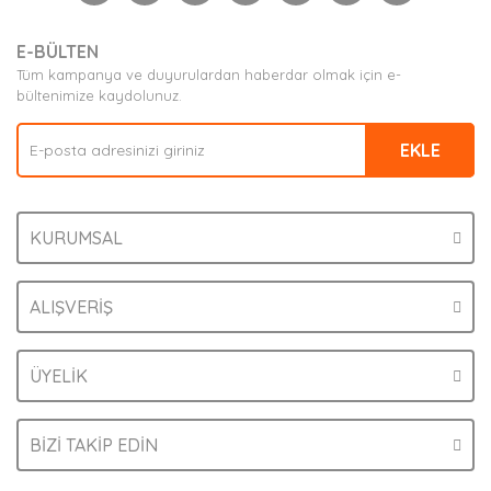
Yorum Yaz
Ürün resmi kalitesiz, bozuk veya görüntülenemiyor.
E-BÜLTEN
Ürün açıklamasında eksik bilgiler bulunuyor.
Tüm kampanya ve duyurulardan haberdar olmak için e-
Ürün bilgilerinde hatalar bulunuyor.
bültenimize kaydolunuz.
Ürün fiyatı diğer sitelerden daha pahalı.
EKLE
Bu ürüne benzer farklı alternatifler olmalı.
KURUMSAL
Gönder
ALIŞVERİŞ
ÜYELİK
BİZİ TAKİP EDİN