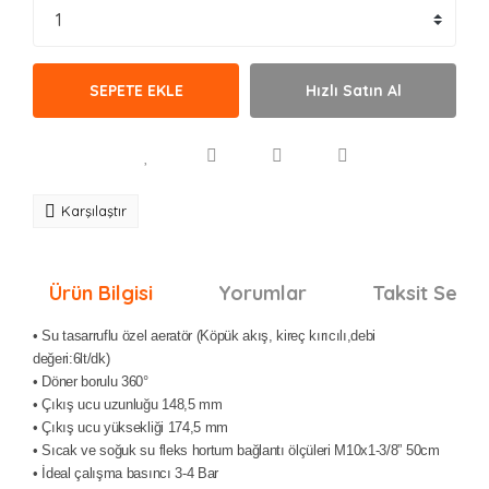
SEPETE EKLE
Hızlı Satın Al
Karşılaştır
Ürün Bilgisi
Yorumlar
Taksit Seçen
• Su tasarruflu özel aeratör (Köpük akış, kireç kırıcılı,debi
değeri:6lt/dk)
• Döner borulu 360°
• Çıkış ucu uzunluğu 148,5 mm
• Çıkış ucu yüksekliği 174,5 mm
• Sıcak ve soğuk su fleks hortum bağlantı ölçüleri M10x1-3/8” 50cm
• İdeal çalışma basıncı 3-4 Bar