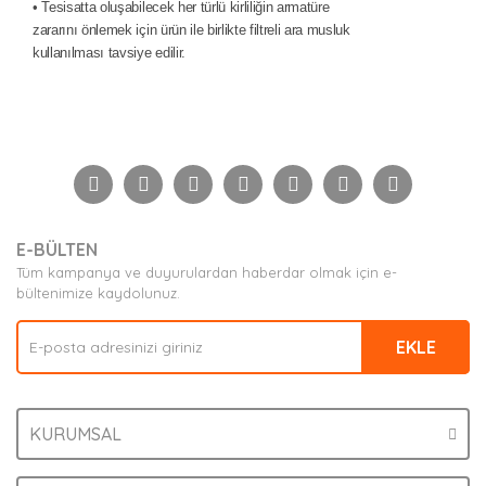
• Tesisatta oluşabilecek her türlü kirliliğin armatüre
zararını önlemek için ürün ile birlikte filtreli ara musluk
kullanılması tavsiye edilir.
Bu ürünün fiyat bilgisi, resim, ürün açıklamalarında ve
diğer konularda yetersiz gördüğünüz noktaları öneri
Bu ürüne ilk yorumu siz yapın!
formunu kullanarak tarafımıza iletebilirsiniz.
Görüş ve önerileriniz için teşekkür ederiz.
Yorum Yaz
Ürün resmi kalitesiz, bozuk veya görüntülenemiyor.
E-BÜLTEN
Ürün açıklamasında eksik bilgiler bulunuyor.
Tüm kampanya ve duyurulardan haberdar olmak için e-
Ürün bilgilerinde hatalar bulunuyor.
bültenimize kaydolunuz.
Ürün fiyatı diğer sitelerden daha pahalı.
EKLE
Bu ürüne benzer farklı alternatifler olmalı.
KURUMSAL