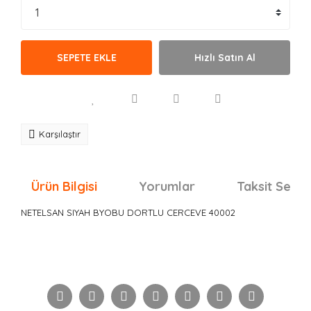
SEPETE EKLE
Hızlı Satın Al
Karşılaştır
Ürün Bilgisi
Yorumlar
Taksit Seçen
NETELSAN SIYAH BYOBU DORTLU CERCEVE 40002
Bu ürünün fiyat bilgisi, resim, ürün açıklamalarında ve
diğer konularda yetersiz gördüğünüz noktaları öneri
Bu ürüne ilk yorumu siz yapın!
formunu kullanarak tarafımıza iletebilirsiniz.
Görüş ve önerileriniz için teşekkür ederiz.
Yorum Yaz