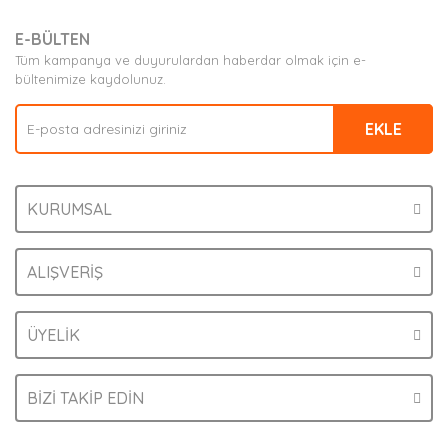
Ürün resmi kalitesiz, bozuk veya görüntülenemiyor.
E-BÜLTEN
Ürün açıklamasında eksik bilgiler bulunuyor.
Tüm kampanya ve duyurulardan haberdar olmak için e-
Ürün bilgilerinde hatalar bulunuyor.
bültenimize kaydolunuz.
Ürün fiyatı diğer sitelerden daha pahalı.
EKLE
Bu ürüne benzer farklı alternatifler olmalı.
KURUMSAL
Gönder
ALIŞVERİŞ
ÜYELİK
BİZİ TAKİP EDİN