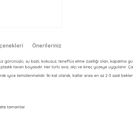
çenekleri
Önerileriniz
üz görünüşlü, su bazlı, kokusuz, teneffüs etme özelliği olan, kapatma güc
lastik tavan boyasıdır. Her türlü sıva, alçı ve kireç yüzeye uygulanır
narak iyice temizlenmelidir. İki kat olarak, katlar arası en az 2-3 saat b
atte tamamlar.