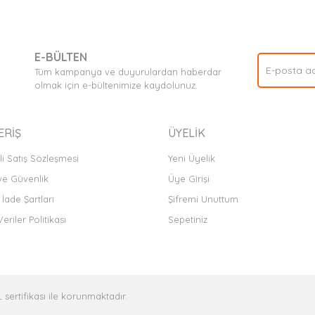
nda ve diğer konularda yetersiz gördüğünüz noktaları öneri formunu kullan
Bu ürüne ilk yorumu siz yapın!
.
E-BÜLTEN
Yorum Yaz
Tüm kampanya ve duyurulardan haberdar
olmak için e-bültenimize kaydolunuz.
ERİŞ
ÜYELİK
i Satış Sözleşmesi
Yeni Üyelik
 ve Güvenlik
Üye Girişi
 İade Şartları
Şifremi Unuttum
Veriler Politikası
Sepetiniz
Gönder
L sertifikası ile korunmaktadır.