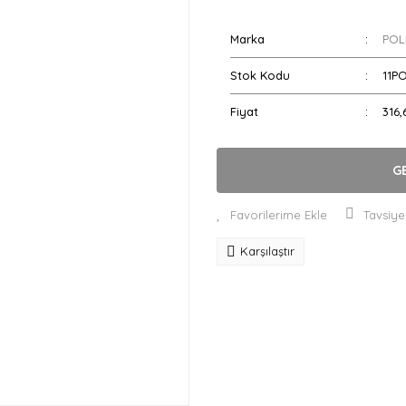
Marka
POL
Stok Kodu
11P
Fiyat
316,
G
Tavsiye
Karşılaştır