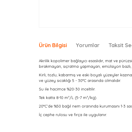
Ürün Bilgisi
Yorumlar
Taksit Se
Akrilik kopolimer bağlayıcı esaslıdır, mat ve pürüzs
bırakmayan, sıçratma yapmayan, emülsiyon bazlı, p
Kirli, tozlu, kabarmış ve eski boyalı yüzeyler kazı
ve yüzey sıcaklığı 5 - 30°C arasında olmalıdır.
Su ile hacimce %20-30 inceltilir.
Tek katta 8-10 m²/L (5-7 m²/kg).
20°C’de %50 bağıl nem oranında kurumasını 1-3 sa
İç cephe rulosu ve fırça ile uygulanır.