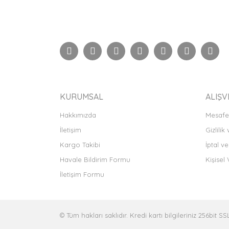
Bu ürünün fiyat bilgisi, resim, ürün açıklamaları
Görüş ve önerileriniz için teşekkür ederiz.
Ürün resmi kalitesiz, bozuk veya görüntülenemiyor
Ürün açıklamasında eksik bilgiler bulunuyor.
Ürün bilgilerinde hatalar bulunuyor.
Ürün fiyatı diğer sitelerden daha pahalı.
Bu ürüne benzer farklı alternatifler olmalı.
KURUMSAL
ALIŞV
Hakkımızda
Mesafel
İletişim
Gizlilik
Kargo Takibi
İptal ve
Havale Bildirim Formu
Kişisel 
İletişim Formu
© Tüm hakları saklıdır. Kredi kartı bilgileriniz 256bit SS