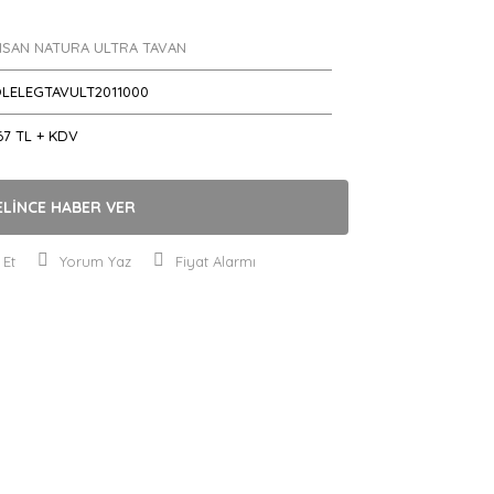
ISAN NATURA ULTRA TAVAN
OLELEGTAVULT2011000
67 TL + KDV
ELİNCE HABER VER
 Et
Yorum Yaz
Fiyat Alarmı