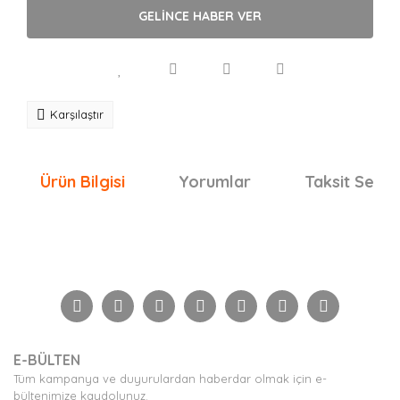
GELİNCE HABER VER
Karşılaştır
Ürün Bilgisi
Yorumlar
Taksit Seçen
Bu ürünün fiyat bilgisi, resim, ürün açıklamalarında ve
diğer konularda yetersiz gördüğünüz noktaları öneri
Bu ürüne ilk yorumu siz yapın!
formunu kullanarak tarafımıza iletebilirsiniz.
Görüş ve önerileriniz için teşekkür ederiz.
Yorum Yaz
Ürün resmi kalitesiz, bozuk veya görüntülenemiyor.
E-BÜLTEN
Ürün açıklamasında eksik bilgiler bulunuyor.
Tüm kampanya ve duyurulardan haberdar olmak için e-
Ürün bilgilerinde hatalar bulunuyor.
bültenimize kaydolunuz.