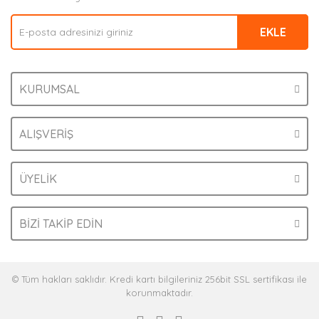
Ürün fiyatı diğer sitelerden daha pahalı.
EKLE
Bu ürüne benzer farklı alternatifler olmalı.
KURUMSAL
Gönder
ALIŞVERİŞ
ÜYELİK
BİZİ TAKİP EDİN
© Tüm hakları saklıdır. Kredi kartı bilgileriniz 256bit SSL sertifikası ile
korunmaktadır.