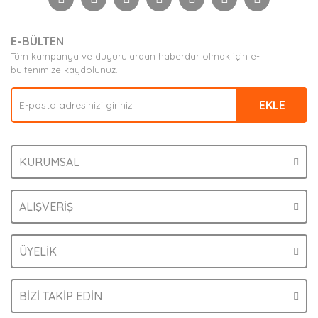
Yorum Yaz
Ürün resmi kalitesiz, bozuk veya görüntülenemiyor.
E-BÜLTEN
Ürün açıklamasında eksik bilgiler bulunuyor.
Tüm kampanya ve duyurulardan haberdar olmak için e-
Ürün bilgilerinde hatalar bulunuyor.
bültenimize kaydolunuz.
Ürün fiyatı diğer sitelerden daha pahalı.
EKLE
Bu ürüne benzer farklı alternatifler olmalı.
KURUMSAL
Gönder
ALIŞVERİŞ
ÜYELİK
BİZİ TAKİP EDİN