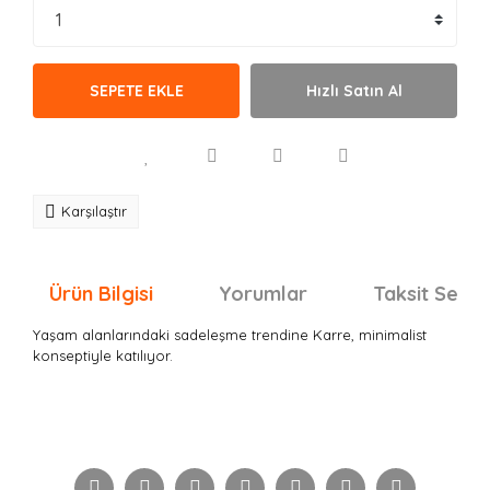
SEPETE EKLE
Hızlı Satın Al
Karşılaştır
Ürün Bilgisi
Yorumlar
Taksit Seçen
Yaşam alanlarındaki sadeleşme trendine Karre, minimalist
konseptiyle katılıyor.
Bu ürünün fiyat bilgisi, resim, ürün açıklamalarında ve
diğer konularda yetersiz gördüğünüz noktaları öneri
Bu ürüne ilk yorumu siz yapın!
formunu kullanarak tarafımıza iletebilirsiniz.
Görüş ve önerileriniz için teşekkür ederiz.