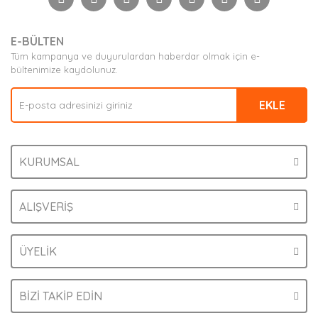
Yorum Yaz
Ürün resmi kalitesiz, bozuk veya görüntülenemiyor.
E-BÜLTEN
Ürün açıklamasında eksik bilgiler bulunuyor.
Tüm kampanya ve duyurulardan haberdar olmak için e-
Ürün bilgilerinde hatalar bulunuyor.
bültenimize kaydolunuz.
Ürün fiyatı diğer sitelerden daha pahalı.
EKLE
Bu ürüne benzer farklı alternatifler olmalı.
KURUMSAL
Gönder
ALIŞVERİŞ
ÜYELİK
BİZİ TAKİP EDİN