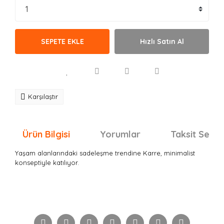
SEPETE EKLE
Hızlı Satın Al
Karşılaştır
Ürün Bilgisi
Yorumlar
Taksit Seçen
Yaşam alanlarındaki sadeleşme trendine Karre, minimalist
konseptiyle katılıyor.
Bu ürünün fiyat bilgisi, resim, ürün açıklamalarında ve
diğer konularda yetersiz gördüğünüz noktaları öneri
Bu ürüne ilk yorumu siz yapın!
formunu kullanarak tarafımıza iletebilirsiniz.
Görüş ve önerileriniz için teşekkür ederiz.