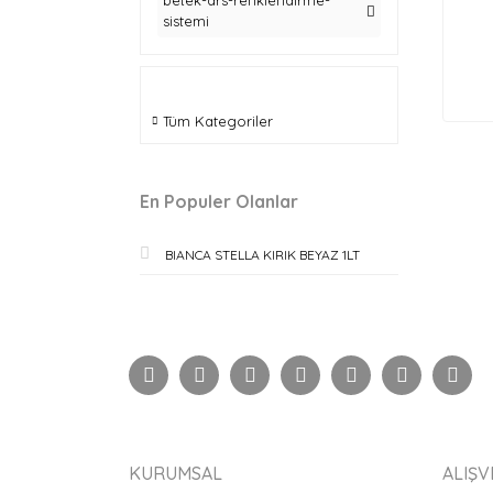
betek-ars-renklendirme-
sistemi
Tüm Kategoriler
En Populer Olanlar
BIANCA STELLA KIRIK BEYAZ 1LT
KURUMSAL
ALIŞV