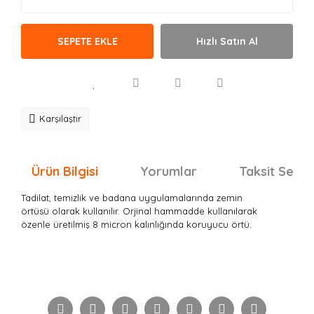
SEPETE EKLE
Hızlı Satın Al
Karşılaştır
Ürün Bilgisi
Yorumlar
Taksit Seçen
Tadilat, temizlik ve badana uygulamalarında zemin
örtüsü olarak kullanılır. Orjinal hammadde kullanılarak
özenle üretilmiş 8 micron kalınlığında koruyucu örtü.
Bu ürünün fiyat bilgisi, resim, ürün açıklamalarında ve
diğer konularda yetersiz gördüğünüz noktaları öneri
Bu ürüne ilk yorumu siz yapın!
formunu kullanarak tarafımıza iletebilirsiniz.
Görüş ve önerileriniz için teşekkür ederiz.