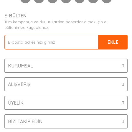
Yorum Yaz
Ürün resmi kalitesiz, bozuk veya görüntülenemiyor.
E-BÜLTEN
Ürün açıklamasında eksik bilgiler bulunuyor.
Tüm kampanya ve duyurulardan haberdar olmak için e-
Ürün bilgilerinde hatalar bulunuyor.
bültenimize kaydolunuz.
Ürün fiyatı diğer sitelerden daha pahalı.
EKLE
Bu ürüne benzer farklı alternatifler olmalı.
KURUMSAL
Gönder
ALIŞVERİŞ
ÜYELİK
BİZİ TAKİP EDİN